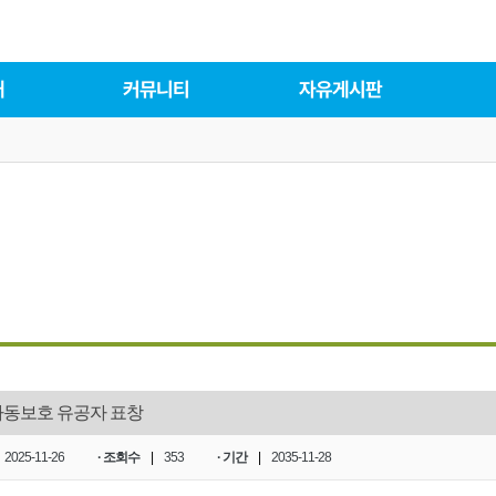
대
커뮤니티
자유게시판
 아동보호 유공자 표창
2025-11-26
· 조회수
|
353
· 기간
|
2035-11-28